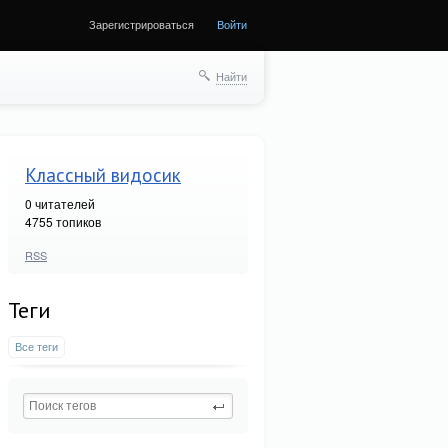
Зарегистрироваться
Войти
Найти
Классный видосик
0
читателей
4755 топиков
RSS
Теги
Все теги