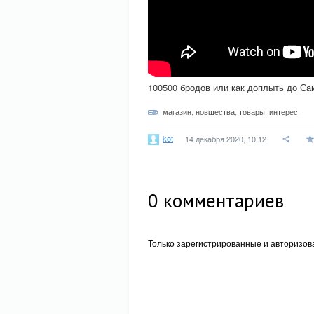
100500 бродов или как доплыть до С
магазин
,
новшества
,
товары
,
интерес
kot
14 декабря 2020, 10:12
0
комментариев
Только зарегистрированные и авторизов