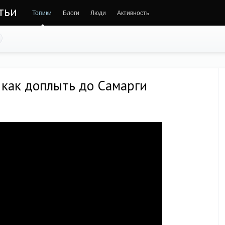
тьи
Топики
Блоги
Люди
Активность
 как доплыть до Самарги