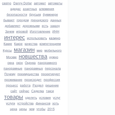
casino
Danny Dollar
автомат
автоматы
адидас
азартных
алюминия
безопасности
брусьев
букмекере
бывают
городом
гренадского
данных
добавляет
дорожными
есть
заказу
Зачем
игровой
Изготовление
ИНН
интерес
казино
использовать
Какие
Какое
качества
компетенциям
магазин
Курсы
мир
мобильного
новшества
Москве
нужно
окна
окон
Оценка
панорамного
панорамные
панорамных
персонала
Почему
преимущества
проектируют
проживание
происходит
профессия
процесс
работа
Раздел
решение
сайт
сейчас
Сиделка
такси
товары
уделять
условия
услуг
услуги
устройства
финансов
хоть
цена
цены
чем
чтобы
2015