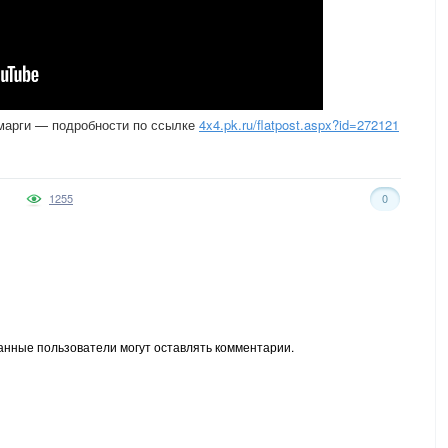
амарги — подробности по ссылке
4x4.pk.ru/flatpost.aspx?id=272121
1255
0
анные пользователи могут оставлять комментарии.