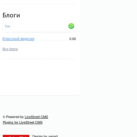
Блоги
Топ
Классный видосик
0.00
Все блоги
© Powered by
LiveStreet CMS
Plugins for LiveStreet CMS
Design by
xeoart