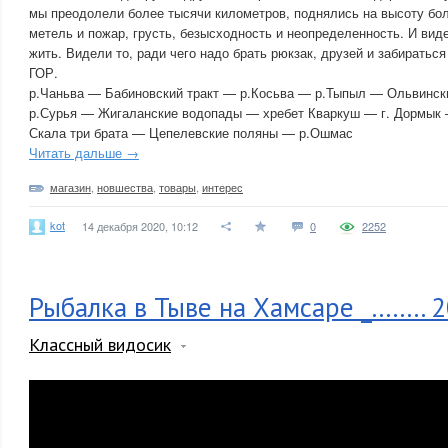
мы преодолели более тысячи километров, поднялись на высоту бол
метель и пожар, грусть, безысходность и неопределенность. И виде
жить. Видели то, ради чего надо брать рюкзак, друзей и забира
ГОР.
р.Чаньва — Бабиновский тракт — р.Косьва — р.Тыпыл — Ольвинск
р.Сурья — Жигаланские водопады — хребет Кваркуш — г. Дормык
Скала три брата — Цепелевские поляны — р.Ошмас
Читать дальше →
магазин
,
новшества
,
товары
,
интерес
kot
14 декабря 2020, 10:12
0
2252
Рыбалка в Тыве на Хамсаре _........
Классный видосик