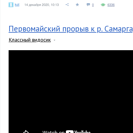
kot
14 декабря 2020, 10:13
0
6336
Первомайский прорыв к р. Самарга,
Классный видосик