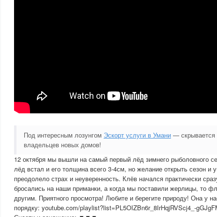
Под интересным лозунгом
Эскорт услуги в Умани
— скрывается 
владельцев новых домов!
12 октября мы вышли на самый первый лёд зимнего рыболовного се
лёд встал и его толщина всего 3-4см, но желание открыть сезон и 
преодолело страх и неуверенность. Клёв начался практически сразу
бросались на наши приманки, а когда мы поставили жерлицы, то ф
другим. Приятного просмотра! Любите и берегите природу! Она у на
порядку: youtube.com/playlist?list=PL5OIZBn6r_8IrHqjRVScj4_-gGJg