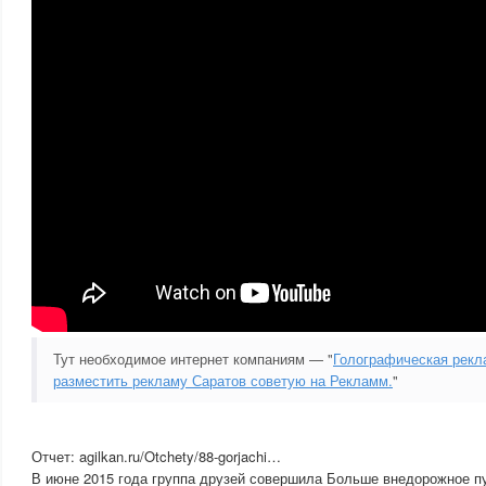
Тут необходимое интернет компаниям — "
Голографическая рекла
разместить рекламу Саратов советую на Рекламм.
"
Отчет: agilkan.ru/Otchety/88-gorjachi…
В июне 2015 года группа друзей совершила Больше внедорожное пу