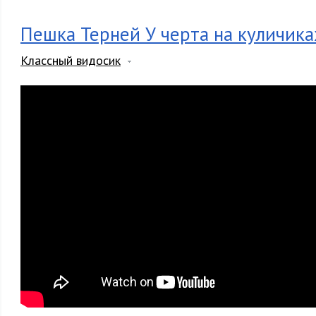
Пешка Терней У черта на куличика
Классный видосик