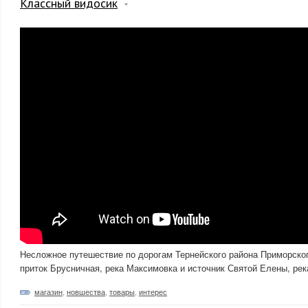
Классный видосик
Несложное путешествие по дорогам Тернейского района Приморского
приток Брусничная, река Максимовка и источник Святой Елены, рек
магазин
,
новшества
,
товары
,
интерес