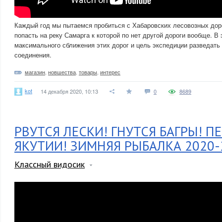
Каждый год мы пытаемся пробиться с Хабаровских лесовозных дор
попасть на реку Самарга к которой по нет другой дороги вообще. В
максимального сближения этих дорог и цель экспедиции разведать
соединения.
магазин
,
новшества
,
товары
,
интерес
kot
14 декабря 2020, 10:13
0
8689
РВУТСЯ ЛЕСКИ! ГНУТСЯ БАГРЫ! П
ЯКУТИИ! ЗИМНЯЯ РЫБАЛКА 2020-
Классный видосик