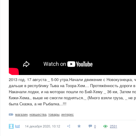
2013 год. 17 августа _ 5-00 утра.Начали движение с Новокузнецка, 
дальше в республику Тыва на Тоора-Хем… Протяжённость дороги в 
Накачали лодки, и на моторах пошли по Бий-Хему _ 36 км, Затем по
Кижи-Хема., выше не смогли подняться._ (Много взяли груза, _ не р
была Сказка, а не Рыбалка...!!!
магазин
,
новшества
,
товары
,
интерес
kot
14 декабря 2020, 10:12
0
2531