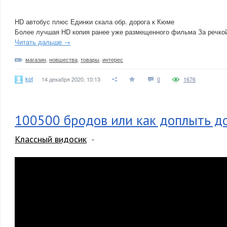
HD автобус плюс Единки скала обр. дорога к Кюме
Более лучшая HD копия ранее уже размещенного фильма За речкой
Читать дальше →
магазин
,
новшества
,
товары
,
интерес
kot
14 декабря 2020, 10:13
0
1676
100500 бродов или как доплыть д
Классный видосик