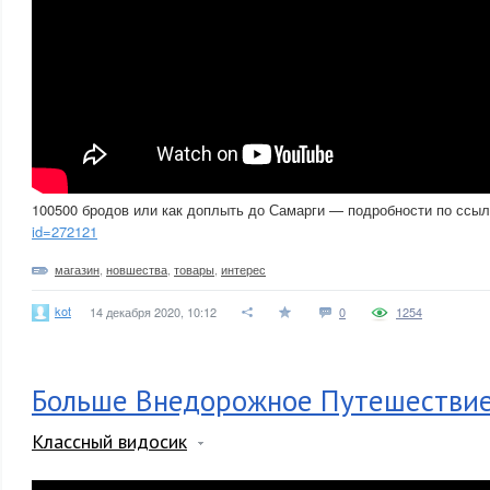
100500 бродов или как доплыть до Самарги — подробности по ссы
id=272121
магазин
,
новшества
,
товары
,
интерес
kot
14 декабря 2020, 10:12
0
1254
Больше Внедорожное Путешествие
Классный видосик