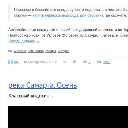
Плавание и бассейн это всегда супер, а содержать в чистоте ба
ссылке —
купить перекись водорода для бассейна
где сможете.
Автомобильные покатушки и пеший поход средней сложности по Те
Приморского края: оз.Узловое (Угловое), оз.Сатурн, г.Титова, м.Ол
Читать дальше →
магазин
,
новшества
,
товары
,
интерес
kot
14 декабря 2020, 10:12
0
5559
река Самарга. Осень
Классный видосик