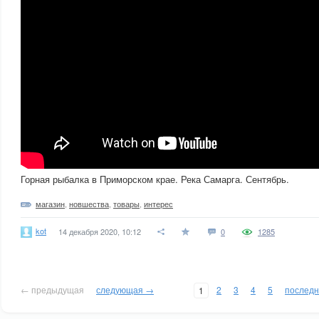
Горная рыбалка в Приморском крае. Река Самарга. Сентябрь.
магазин
,
новшества
,
товары
,
интерес
kot
14 декабря 2020, 10:12
0
1285
← предыдущая
следующая →
2
3
4
5
послед
1