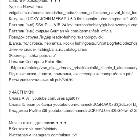
Снасти и оснащение: ▼▼▼
Удочка Narval Frost
volgabaits.ru/products/rods/ice_rods/zimnee_udilishche_narval_frost_i
Катушка LUCKY JOHN MEBARU 6.0 fishingbaits.ru/catalog/detail/1490
Раттлин (виб) SSV R — VIB 24 lovi.ru/shop/voblery/glubokovodnye-zagl
Раттлин (виб) фирмы German vk.com/germanfish_official
Поводок струна Лидер leader-fishing.ru/shop/povidki
Шапка, толстовка, перчатки, носки fishingbaits.ru/catalog/leto/odezh
Зимние снасти fishingbaits.ru/catalog/zima/
Жерлицы fishka-petrov.ru/
Палатки Снегирь и Polar Bird
154pro.ru/catalog/vse_dlya_zimney_rybalki/palatki_zimnie_i_aksessuary
Якутские ножи, снасти, приманки, аксессуары клеваярыбалка.рф/
Весы универсальные ali.pub/53i7t9
УЧАСТНИКИ:
Слава АГАТ youtube.com/user/agat017
Слава Клёвая рыбалка youtube.com/channel/UCaRJiAXxS3j2dEz0FLI
Владимир Рыбкин39 youtube.com/channel/UCKHYJ8EvS3bG04wmX
Мои контакты для связи:▼▼▼
ВКонтакте vk.com/sibiriatv
Инстаграмм instagram.com/sibiria_tv/