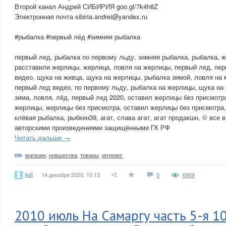
Второй канал Андрей СИБИРИЯ goo.gl/7k4h8Z
Электронная почта sibiria.andrei@yandex.ru
#рыбалка #первый лёд #зимняя рыбалка
первый лед, рыбалка по первому льду, зимняя рыбалка, рыбалка, 
расставили жерлицы, жерлица, ловля на жерлицы, первый лед, пер
видео, щука на живца, щука на жерлицы, рыбалка зимой, ловля на
первый лед видео, по первому льду, рыбалка на жерлицы, щука на
зима, ловля, лёд, первый лед 2020, оставил жерлицы без присмотра,
жерлицы, жерлицы без присмотра, оставил жерлицы без присмотра, 
клёвая рыбалка, рыбкин39, агат, слава агат, агат продакшн, ©️ вс
авторскими произведениями защищёнными ГК РФ
Читать дальше →
магазин
,
новшества
,
товары
,
интерес
kot
14 декабря 2020, 10:13
0
6909
2010 июль На Самаргу часть 5-я 1