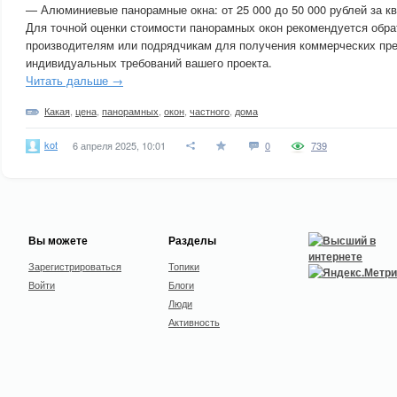
— Алюминиевые панорамные окна: от 25 000 до 50 000 рублей за к
Для точной оценки стоимости панорамных окон рекомендуется обра
производителям или подрядчикам для получения коммерческих пре
индивидуальных требований вашего проекта.
Читать дальше →
Какая
,
цена
,
панорамных
,
окон
,
частного
,
дома
kot
6 апреля 2025, 10:01
0
739
Вы можете
Разделы
Зарегистрироваться
Топики
Войти
Блоги
Люди
Активность