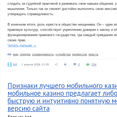
следить за судебной практикой и развивать свои навыки общения, 
мышления. Только так он сможет достойно выполнять свою миссию
утверждать справедливость.
В конечном итоге, роль юриста в обществе неоценима. Он – один из
правовую культуру, способствует укреплению доверия к закону и о
функционирование правового государства, где каждый гражданин м
своих прав.
Читать дальше →
мир
,
порядок
,
справедливость
,
устройства
,
профессия
,
юриста
kot
1 апреля 2026, 01:55
0
234
Признаки лучшего мобильного каз
мобильное казино предлагает либ
быструю и интуитивно понятную 
версию сайта
Блог им. kot