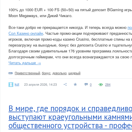
100% до 1000 EUR + 100 FS (50+50) на пятый депозит BGaming игры: 
Moon Megaways, или Дикий Чикаго.
Все-таки добро не прекращается никогда. И теперь всегда можно
по
Сол Казино онлайн
. Частые промо-акции подчеркивают преданност
игроков, включая промо-коды казино Crusino, бесплатные спины на 
перезагрузку на выходные, бонус без депозита Crusino и тщательн
Благодаря своим удивительным 176 уровням программа лояльности
долгосрочным геймерам, что они всегда вознаграждаются за свою 
Читать дальше →
Приветственный
,
бонус
,
довольно
,
щедрый
kot
23 апреля 2026, 14:23
0
284
В мире, где порядок и справедлив
выступают краеугольными камням
общественного устройства - профе