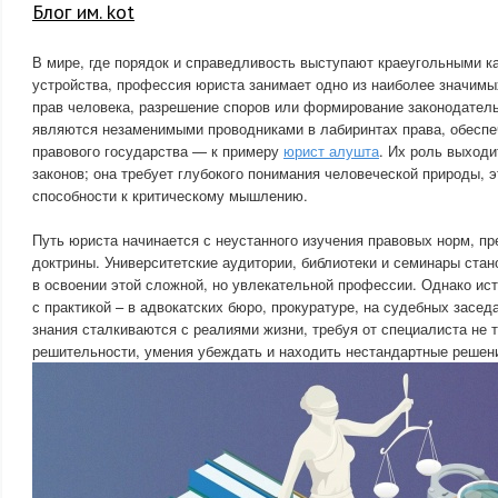
Блог им. kot
В мире, где порядок и справедливость выступают краеугольными 
устройства, профессия юриста занимает одно из наиболее значимы
прав человека, разрешение споров или формирование законодател
являются незаменимыми проводниками в лабиринтах права, обесп
правового государства — к примеру
юрист алушта
. Их роль выходи
законов; она требует глубокого понимания человеческой природы, 
способности к критическому мышлению.
Путь юриста начинается с неустанного изучения правовых норм, п
доктрины. Университетские аудитории, библиотеки и семинары ста
в освоении этой сложной, но увлекательной профессии. Однако ис
с практикой – в адвокатских бюро, прокуратуре, на судебных засед
знания сталкиваются с реалиями жизни, требуя от специалиста не т
решительности, умения убеждать и находить нестандартные решен