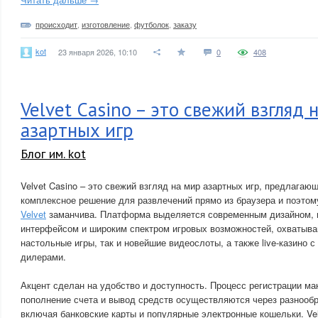
происходит
,
изготовление
,
футболок
,
заказу
kot
23 января 2026, 10:10
0
408
Velvet Casino – это свежий взгляд 
азартных игр
Блог им. kot
Velvet Casino – это свежий взгляд на мир азартных игр, предлага
комплексное решение для развлечений прямо из браузера и поэто
Velvet
заманчива. Платформа выделяется современным дизайном, 
интерфейсом и широким спектром игровых возможностей, охватыва
настольные игры, так и новейшие видеослоты, а также live-казино
дилерами.
Акцент сделан на удобство и доступность. Процесс регистрации м
пополнение счета и вывод средств осуществляются через разнооб
включая банковские карты и популярные электронные кошельки. Vel