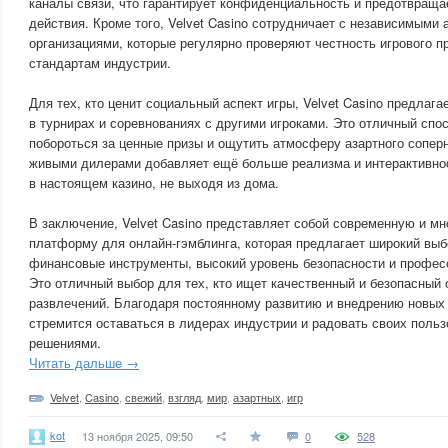
каналы связи, что гарантирует конфиденциальность и предотвращ
действия. Кроме того, Velvet Casino сотрудничает с независимыми
организациями, которые регулярно проверяют честность игрового п
стандартам индустрии.
Для тех, кто ценит социальный аспект игры, Velvet Casino предлаг
в турнирах и соревнованиях с другими игроками. Это отличный спо
побороться за ценные призы и ощутить атмосферу азартного соперни
живыми дилерами добавляет ещё больше реализма и интерактивнос
в настоящем казино, не выходя из дома.
В заключение, Velvet Casino представляет собой современную и 
платформу для онлайн-гэмблинга, которая предлагает широкий выб
финансовые инструменты, высокий уровень безопасности и профе
Это отличный выбор для тех, кто ищет качественный и безопасный 
развлечений. Благодаря постоянному развитию и внедрению новых т
стремится оставаться в лидерах индустрии и радовать своих поль
решениями.
Читать дальше →
Velvet
,
Casino
,
свежий
,
взгляд
,
мир
,
азартных
,
игр
kot
13 ноября 2025, 09:50
0
528