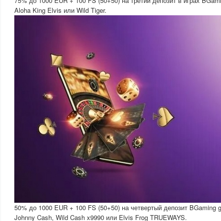
75% до 1000 EUR + 100 FS (50+50) на третий депозит в играх BGamin
Aloha King Elvis или Wild Tiger.
50% до 1000 EUR + 100 FS (50+50) на четвертый депозит BGaming g
Johnny Cash, Wild Cash x9990 или Elvis Frog TRUEWAYS.