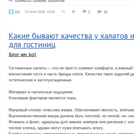
kot
12 июля 2026, 18:26
0
99
Какие бывают качества у халатов и
для гостиниц
Блог им. kot
Гостиничные халаты — это не просто элемент комфорта, а важный
впечатления гостя и часть бренда отеля. Качества таких изделий 
эстетические и эксплуатационные.
Материал и тактильные ощущения.
Ключевым фактором является ткань.
Махровый хлопок: классика жанра. Обеспечивает мягкость, впитыв
Высококачественная махра должна быть плотной, но легкой, не «ко
Фланель и флис: идеальны для зимних номеров или регионов с хо
теплее хлопка, однако могут хуже впитывать влагу.
Бамбук и вискоза: гипоаллергенные, прохладные на ощупь матери