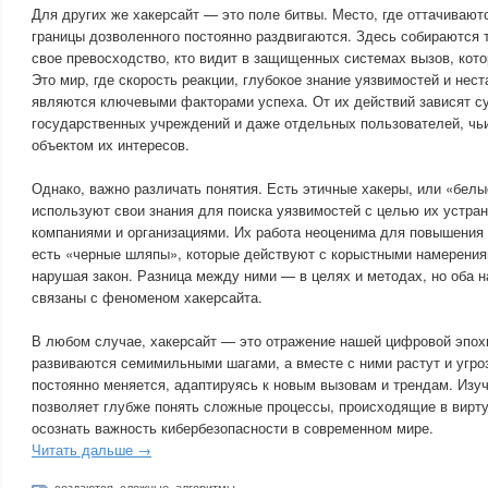
Для других же хакерсайт — это поле битвы. Место, где оттачивают
границы дозволенного постоянно раздвигаются. Здесь собираются т
свое превосходство, кто видит в защищенных системах вызов, кот
Это мир, где скорость реакции, глубокое знание уязвимостей и не
являются ключевыми факторами успеха. От их действий зависят с
государственных учреждений и даже отдельных пользователей, чьи
объектом их интересов.
Однако, важно различать понятия. Есть этичные хакеры, или «бел
используют свои знания для поиска уязвимостей с целью их устран
компаниями и организациями. Их работа неоценима для повышения 
есть «черные шляпы», которые действуют с корыстными намерения
нарушая закон. Разница между ними — в целях и методах, но оба 
связаны с феноменом хакерсайта.
В любом случае, хакерсайт — это отражение нашей цифровой эпохи
развиваются семимильными шагами, а вместе с ними растут и угроз
постоянно меняется, адаптируясь к новым вызовам и трендам. Изуч
позволяет глубже понять сложные процессы, происходящие в вирту
осознать важность кибербезопасности в современном мире.
Читать дальше →
создаются
,
сложные
,
алгоритмы