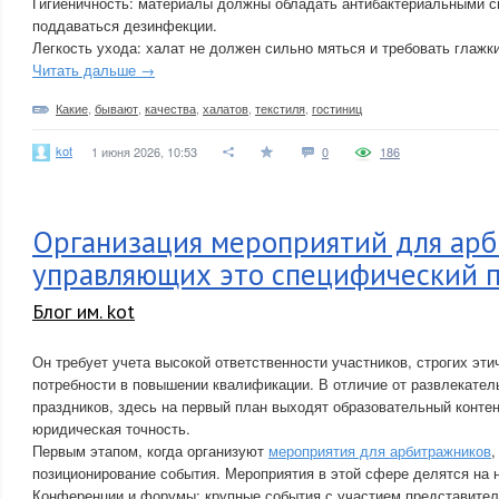
Гигиеничность: материалы должны обладать антибактериальными с
поддаваться дезинфекции.
Легкость ухода: халат не должен сильно мяться и требовать глажк
Читать дальше →
Какие
,
бывают
,
качества
,
халатов
,
текстиля
,
гостиниц
kot
1 июня 2026, 10:53
0
186
Организация мероприятий для ар
управляющих это специфический 
Блог им. kot
Он требует учета высокой ответственности участников, строгих эти
потребности в повышении квалификации. В отличие от развлекател
праздников, здесь на первый план выходят образовательный контен
юридическая точность.
Первым этапом, когда организуют
мероприятия для арбитражников
,
позиционирование события. Мероприятия в этой сфере делятся на 
Конференции и форумы: крупные события с участием представите