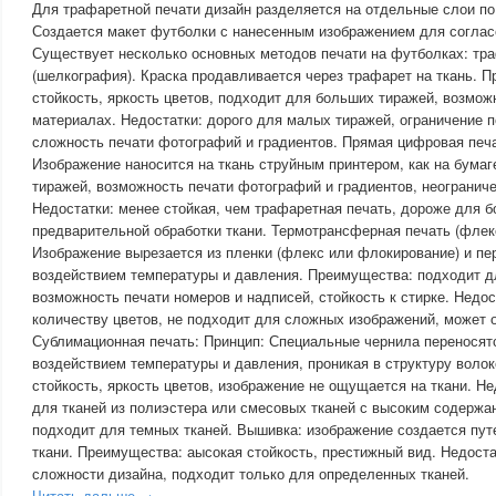
Для трафаретной печати дизайн разделяется на отдельные слои по
Создается макет футболки с нанесенным изображением для соглас
Существует несколько основных методов печати на футболках: тр
(шелкография). Краска продавливается через трафарет на ткань. 
стойкость, яркость цветов, подходит для больших тиражей, возмож
материалах. Недостатки: дорого для малых тиражей, ограничение п
сложность печати фотографий и градиентов. Прямая цифровая печат
Изображение наносится на ткань струйным принтером, как на бума
тиражей, возможность печати фотографий и градиентов, неограниче
Недостатки: менее стойкая, чем трафаретная печать, дороже для б
предварительной обработки ткани. Термотрансферная печать (флек
Изображение вырезается из пленки (флекс или флокирование) и пер
воздействием температуры и давления. Преимущества: подходит д
возможность печати номеров и надписей, стойкость к стирке. Недос
количеству цветов, не подходит для сложных изображений, может 
Сублимационная печать: Принцип: Специальные чернила переносятс
воздействием температуры и давления, проникая в структуру воло
стойкость, яркость цветов, изображение не ощущается на ткани. Не
для тканей из полиэстера или смесовых тканей с высоким содержа
подходит для темных тканей. Вышивка: изображение создается пут
ткани. Преимущества: аысокая стойкость, престижный вид. Недостат
сложности дизайна, подходит только для определенных тканей.
Читать дальше →