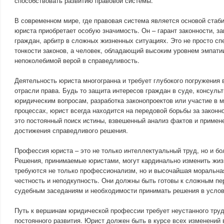
способствовать развитию правовой системы.
В современном мире, где правовая система является основой стаб
юриста приобретает особую значимость. Он – гарант законности, з
граждан, арбитр в сложных жизненных ситуациях. Это не просто с
тонкости законов, а человек, обладающий высоким уровнем эмпати
непоколебимой верой в справедливость.
Деятельность юриста многогранна и требует глубокого погружения
отрасли права. Будь то защита интересов граждан в суде, консуль
юридическим вопросам, разработка законопроектов или участие в
процессах, юрист всегда находится на передовой борьбы за законно
это постоянный поиск истины, взвешенный анализ фактов и примен
достижения справедливого решения.
Профессия юриста – это не только интеллектуальный труд, но и бо
Решения, принимаемые юристами, могут кардинально изменить жиз
требуются не только профессионализм, но и высочайшая моральная
честность и неподкупность. Они должны быть готовы к сложным п
судебным заседаниям и необходимости принимать решения в услов
Путь к вершинам юридической профессии требует неустанного труд
постоянного развития. Юрист должен быть в курсе всех изменений 