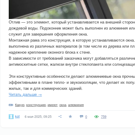
Отлив — это элемент, который устанавливается на внешней сторон
дождевой воды. Подоконник может быть выполнен из алюминия или
служит для завершения оформления окна.
Монтажная рама это конструкция, в которую устанавливаются окна
выполнена из различных материалов (в том числе из дерева или пл
надежное крепление оконного блока к стене.
В зависимости от требований заказчика могут добавляться различн
антимоскитные сетки, жалюзи внутри стеклопакета или солнцезащи
Эти конструктивные особенности делают алюминиевые окна прочн
эффективными в плане тепло- и звукоизоляции, что делает их поп
жилых, так и для коммерческих зданий.
Читать дальше →
Какую
,
конструкцию
,
имеют
,
окна
,
алюминия
kot
6 мая 2025, 09:25
0
759