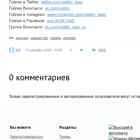
Гоблин в Twitter:
twitter.com/goblin_oper
Гоблин Вконтакте:
vk.com/goblin
Гоблин в Instagram:
www.instagram.com/goblin_oper/
Гоблин в Facebook:
goo.gl/GK13pD
Группа Вконтакте:
vk.com/goblin_oper_ru
магазин
,
новшества
,
товары
,
интерес
kot
14 декабря 2020, 10:02
6800
0
комментариев
Только зарегистрированные и авторизованные пользователи могут оста
Вы можете
Разделы
Зарегистрироваться
Топики