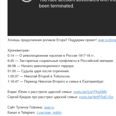
Хочешь продолжения роликов Егора? Поддержи проект!
oper.ru/don
Хронометраж:
0:14 — О революционном насилии в России 1917-18 гг.
6:20 — Застарелые социальные конфликты в Российской империи.
36:58 — Начало революционного террора.
51:00 — Судьба царя после отречения.
1:00:07 — Николай Второй в Тобольске.
1:16:47 — Переезд Николая Второго и семьи в Екатеринбург.
Борис Юлин о расстреле царской семьи:
youtu.be/lLid-FKeSM0
Сергей Кредов про расстрел царской семьи:
youtu.be/j6r5PSdC1So
Сайт Тупичок Гоблина:
oper.ru
Канал в Telegram:
t.me/oper_goblin