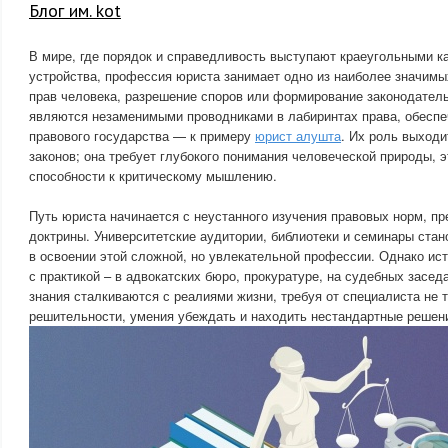
Блог им. kot
В мире, где порядок и справедливость выступают краеугольными 
устройства, профессия юриста занимает одно из наиболее значимы
прав человека, разрешение споров или формирование законодател
являются незаменимыми проводниками в лабиринтах права, обесп
правового государства — к примеру
юрист алушта
. Их роль выходи
законов; она требует глубокого понимания человеческой природы, 
способности к критическому мышлению.
Путь юриста начинается с неустанного изучения правовых норм, п
доктрины. Университетские аудитории, библиотеки и семинары ста
в освоении этой сложной, но увлекательной профессии. Однако ис
с практикой – в адвокатских бюро, прокуратуре, на судебных засед
знания сталкиваются с реалиями жизни, требуя от специалиста не т
решительности, умения убеждать и находить нестандартные решен