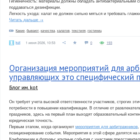
Гигиеничность: материалы должны обладать антибактериальными с
поддаваться дезинфекции.
Легкость ухода: халат не должен сильно мяться и требовать глажк
Читать дальше →
Какие
,
бывают
,
качества
,
халатов
,
текстиля
,
гостиниц
kot
1 июня 2026, 10:53
0
193
Организация мероприятий для ар
управляющих это специфический 
Блог им. kot
Он требует учета высокой ответственности участников, строгих эти
потребности в повышении квалификации. В отличие от развлекател
праздников, здесь на первый план выходят образовательный контен
юридическая точность.
Первым этапом, когда организуют
мероприятия для арбитражников
,
позиционирование события. Мероприятия в этой сфере делятся на 
Конференции и форумы: крупные события с участием представите