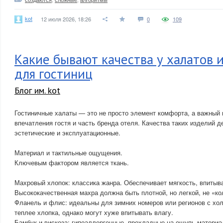
kot
12 июля 2026, 18:26
0
109
Какие бывают качества у халатов и
для гостиниц
Блог им. kot
Гостиничные халаты — это не просто элемент комфорта, а важный
впечатления гостя и часть бренда отеля. Качества таких изделий 
эстетические и эксплуатационные.
Материал и тактильные ощущения.
Ключевым фактором является ткань.
Махровый хлопок: классика жанра. Обеспечивает мягкость, впитыв
Высококачественная махра должна быть плотной, но легкой, не «ко
Фланель и флис: идеальны для зимних номеров или регионов с хо
теплее хлопка, однако могут хуже впитывать влагу.
Бамбук и вискоза: гипоаллергенные, прохладные на ощупь матери