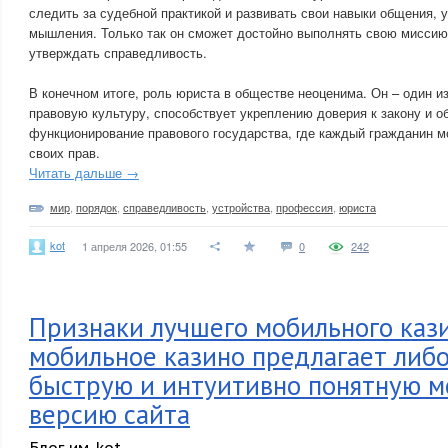
следить за судебной практикой и развивать свои навыки общения, 
мышления. Только так он сможет достойно выполнять свою миссию
утверждать справедливость.
В конечном итоге, роль юриста в обществе неоценима. Он – один из
правовую культуру, способствует укреплению доверия к закону и о
функционирование правового государства, где каждый гражданин м
своих прав.
Читать дальше →
мир
,
порядок
,
справедливость
,
устройства
,
профессия
,
юриста
kot
1 апреля 2026, 01:55
0
242
Признаки лучшего мобильного каз
мобильное казино предлагает либ
быструю и интуитивно понятную 
версию сайта
Блог им. kot