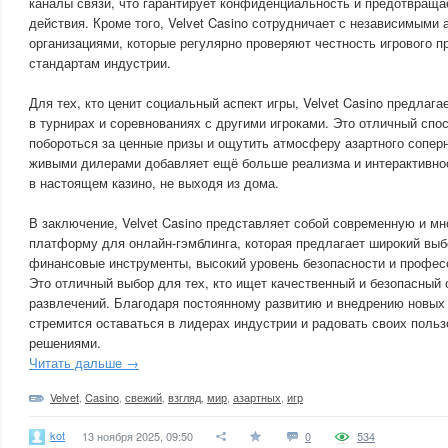
каналы связи, что гарантирует конфиденциальность и предотвращ
действия. Кроме того, Velvet Casino сотрудничает с независимыми
организациями, которые регулярно проверяют честность игрового п
стандартам индустрии.
Для тех, кто ценит социальный аспект игры, Velvet Casino предлаг
в турнирах и соревнованиях с другими игроками. Это отличный спо
побороться за ценные призы и ощутить атмосферу азартного соперни
живыми дилерами добавляет ещё больше реализма и интерактивнос
в настоящем казино, не выходя из дома.
В заключение, Velvet Casino представляет собой современную и 
платформу для онлайн-гэмблинга, которая предлагает широкий выб
финансовые инструменты, высокий уровень безопасности и профе
Это отличный выбор для тех, кто ищет качественный и безопасный 
развлечений. Благодаря постоянному развитию и внедрению новых т
стремится оставаться в лидерах индустрии и радовать своих поль
решениями.
Читать дальше →
Velvet
,
Casino
,
свежий
,
взгляд
,
мир
,
азартных
,
игр
kot
13 ноября 2025, 09:50
0
534