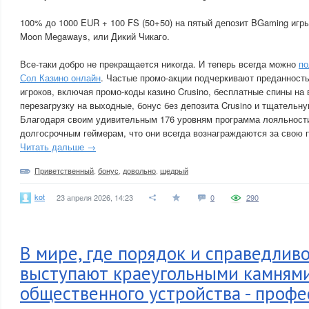
100% до 1000 EUR + 100 FS (50+50) на пятый депозит BGaming игры: 
Moon Megaways, или Дикий Чикаго.
Все-таки добро не прекращается никогда. И теперь всегда можно
по
Сол Казино онлайн
. Частые промо-акции подчеркивают преданност
игроков, включая промо-коды казино Crusino, бесплатные спины на 
перезагрузку на выходные, бонус без депозита Crusino и тщательн
Благодаря своим удивительным 176 уровням программа лояльности
долгосрочным геймерам, что они всегда вознаграждаются за свою 
Читать дальше →
Приветственный
,
бонус
,
довольно
,
щедрый
kot
23 апреля 2026, 14:23
0
290
В мире, где порядок и справедлив
выступают краеугольными камням
общественного устройства - профе