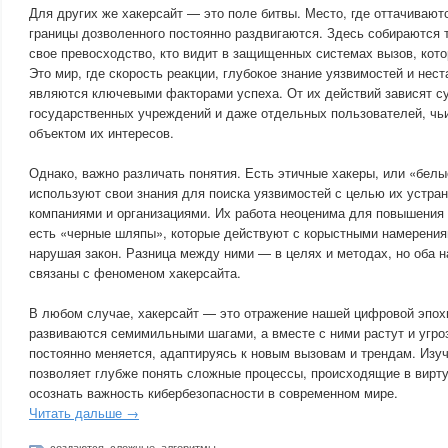
Для других же хакерсайт — это поле битвы. Место, где оттачивают
границы дозволенного постоянно раздвигаются. Здесь собираются т
свое превосходство, кто видит в защищенных системах вызов, кот
Это мир, где скорость реакции, глубокое знание уязвимостей и не
являются ключевыми факторами успеха. От их действий зависят с
государственных учреждений и даже отдельных пользователей, чьи
объектом их интересов.
Однако, важно различать понятия. Есть этичные хакеры, или «бел
используют свои знания для поиска уязвимостей с целью их устран
компаниями и организациями. Их работа неоценима для повышения 
есть «черные шляпы», которые действуют с корыстными намерения
нарушая закон. Разница между ними — в целях и методах, но оба 
связаны с феноменом хакерсайта.
В любом случае, хакерсайт — это отражение нашей цифровой эпохи
развиваются семимильными шагами, а вместе с ними растут и угроз
постоянно меняется, адаптируясь к новым вызовам и трендам. Изуч
позволяет глубже понять сложные процессы, происходящие в вирту
осознать важность кибербезопасности в современном мире.
Читать дальше →
создаются
,
сложные
,
алгоритмы