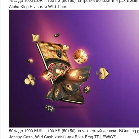
75% до 1000 EUR + 100 FS (50+50) на третий депозит в играх BGamin
Aloha King Elvis или Wild Tiger.
50% до 1000 EUR + 100 FS (50+50) на четвертый депозит BGaming g
Johnny Cash, Wild Cash x9990 или Elvis Frog TRUEWAYS.