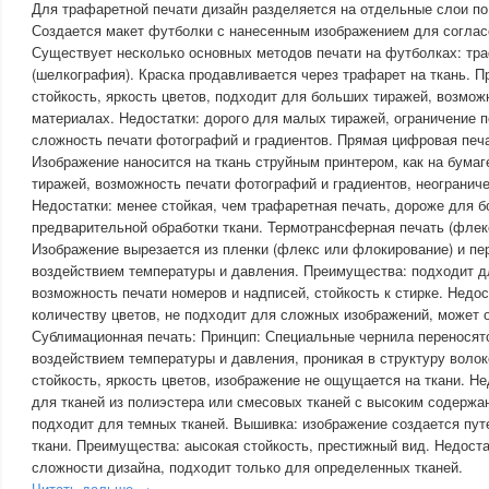
Для трафаретной печати дизайн разделяется на отдельные слои по
Создается макет футболки с нанесенным изображением для соглас
Существует несколько основных методов печати на футболках: тр
(шелкография). Краска продавливается через трафарет на ткань. 
стойкость, яркость цветов, подходит для больших тиражей, возмож
материалах. Недостатки: дорого для малых тиражей, ограничение п
сложность печати фотографий и градиентов. Прямая цифровая печат
Изображение наносится на ткань струйным принтером, как на бума
тиражей, возможность печати фотографий и градиентов, неограниче
Недостатки: менее стойкая, чем трафаретная печать, дороже для б
предварительной обработки ткани. Термотрансферная печать (флек
Изображение вырезается из пленки (флекс или флокирование) и пер
воздействием температуры и давления. Преимущества: подходит д
возможность печати номеров и надписей, стойкость к стирке. Недос
количеству цветов, не подходит для сложных изображений, может 
Сублимационная печать: Принцип: Специальные чернила переносятс
воздействием температуры и давления, проникая в структуру воло
стойкость, яркость цветов, изображение не ощущается на ткани. Не
для тканей из полиэстера или смесовых тканей с высоким содержа
подходит для темных тканей. Вышивка: изображение создается пут
ткани. Преимущества: аысокая стойкость, престижный вид. Недостат
сложности дизайна, подходит только для определенных тканей.
Читать дальше →