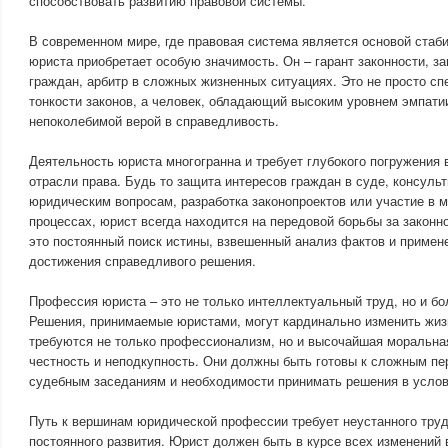
способствовать развитию правовой системы.
В современном мире, где правовая система является основой стаб
юриста приобретает особую значимость. Он – гарант законности, з
граждан, арбитр в сложных жизненных ситуациях. Это не просто с
тонкости законов, а человек, обладающий высоким уровнем эмпати
непоколебимой верой в справедливость.
Деятельность юриста многогранна и требует глубокого погружения
отрасли права. Будь то защита интересов граждан в суде, консуль
юридическим вопросам, разработка законопроектов или участие в
процессах, юрист всегда находится на передовой борьбы за законно
это постоянный поиск истины, взвешенный анализ фактов и примен
достижения справедливого решения.
Профессия юриста – это не только интеллектуальный труд, но и бо
Решения, принимаемые юристами, могут кардинально изменить жиз
требуются не только профессионализм, но и высочайшая моральная
честность и неподкупность. Они должны быть готовы к сложным п
судебным заседаниям и необходимости принимать решения в услов
Путь к вершинам юридической профессии требует неустанного труд
постоянного развития. Юрист должен быть в курсе всех изменений 