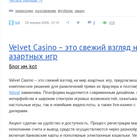
происходит
,
изготовление
,
футболок
,
заказу
kot
23 января 2026, 10:10
0
416
Velvet Casino – это свежий взгляд 
азартных игр
Блог им. kot
Velvet Casino – это свежий взгляд на мир азартных игр, предлага
комплексное решение для развлечений прямо из браузера и поэто
Velvet
заманчива. Платформа выделяется современным дизайном, 
интерфейсом и широким спектром игровых возможностей, охватыва
настольные игры, так и новейшие видеослоты, а также live-казино
дилерами.
Акцент сделан на удобство и доступность. Процесс регистрации м
пополнение счета и вывод средств осуществляются через разнооб
включая банковские карты и популярные электронные кошельки. Vel