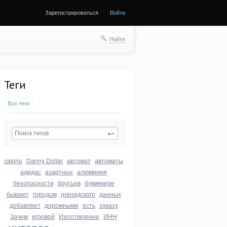
Зарегистрироваться
Войти
Найти
Теги
Все теги
casino
Danny Dollar
автомат
автоматы
адидас
азартных
алюминия
безопасности
брусьев
букмекере
бывают
городом
гренадского
данных
добавляет
дорожными
есть
заказу
Зачем
игровой
Изготовление
ИНН