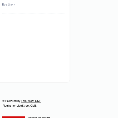
Все блоги
© Powered by
LiveStreet CMS
Plugins for LiveStreet CMS
Design by
xeoart