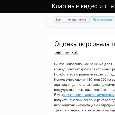
Классные видео и ста
Все
Коллективные
Персональные
Оценка персонала 
Блог им. kot
Гибкое инновационное решение для H
команд поможет добиться отличных ре
Позаботьтесь о развитии ваших сотру
Используйте оценку 180- или 360 на в
адаптации, для отслеживания динамик
сотрудников с помощью инсайтов, по
Effy «
оценка персонала по компетенц
получать высокий респонс рейт благо
необходимая информация о сотрудник
хранить и управлять записями сотру