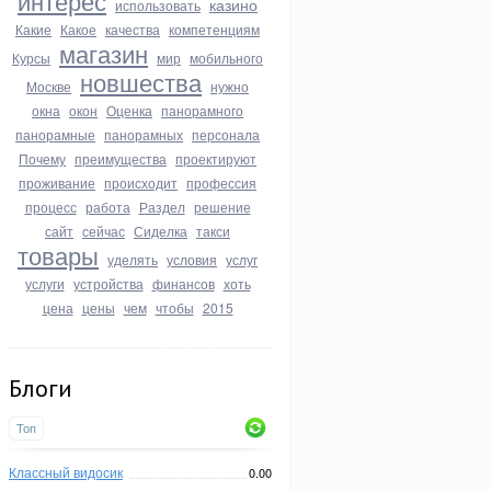
интерес
казино
использовать
Какие
Какое
качества
компетенциям
магазин
Курсы
мир
мобильного
новшества
Москве
нужно
окна
окон
Оценка
панорамного
панорамные
панорамных
персонала
Почему
преимущества
проектируют
проживание
происходит
профессия
процесс
работа
Раздел
решение
сайт
сейчас
Сиделка
такси
товары
уделять
условия
услуг
услуги
устройства
финансов
хоть
цена
цены
чем
чтобы
2015
Блоги
Топ
Классный видосик
0.00