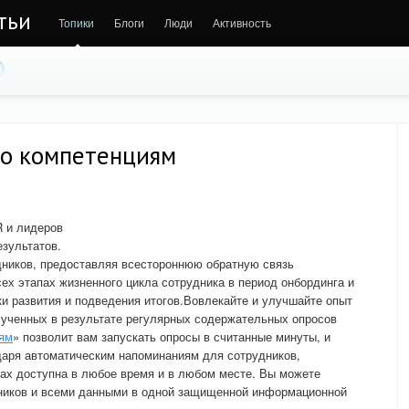
тьи
Топики
Блоги
Люди
Активность
по компетенциям
R и лидеров
зультатов.
дников, предоставляя всестороннюю обратную связь
сех этапах жизненного цикла сотрудника в период онбординга и
и развития и подведения итогов.Вовлекайте и улучшайте опыт
лученных в результате регулярных содержательных опросов
иям
» позволит вам запускать опросы в считанные минуты, и
даря автоматическим напоминаниям для сотрудников,
ах доступна в любое время и в любом месте. Вы можете
дников и всеми данными в одной защищенной информационной