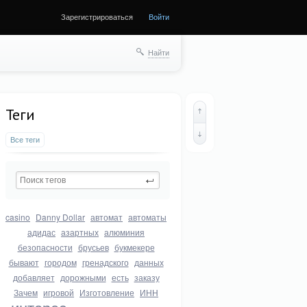
Зарегистрироваться
Войти
Найти
Теги
Все теги
casino
Danny Dollar
автомат
автоматы
адидас
азартных
алюминия
безопасности
брусьев
букмекере
бывают
городом
гренадского
данных
добавляет
дорожными
есть
заказу
Зачем
игровой
Изготовление
ИНН