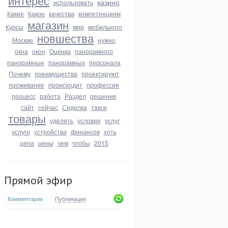
интерес
казино
использовать
Какие
Какое
качества
компетенциям
магазин
Курсы
мир
мобильного
новшества
Москве
нужно
окна
окон
Оценка
панорамного
панорамные
панорамных
персонала
Почему
преимущества
проектируют
проживание
происходит
профессия
процесс
работа
Раздел
решение
сайт
сейчас
Сиделка
такси
товары
уделять
условия
услуг
услуги
устройства
финансов
хоть
цена
цены
чем
чтобы
2015
Прямой эфир
Комментарии
Публикации