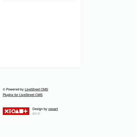
© Powered by
LiveStreet CMS
Plugins for LiveStreet CMS
Design by
xeoart
2012