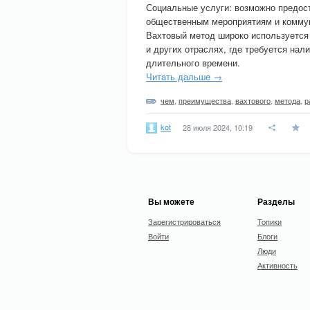
Социальные услуги: возможно предост
общественным мероприятиям и комму
Вахтовый метод широко используется
и других отраслях, где требуется нал
длительного времени.
Читать дальше →
чем
,
преимущества
,
вахтового
,
метода
,
р
kot
28 июля 2024, 10:19
Вы можете
Разделы
Зарегистрироваться
Топики
Войти
Блоги
Люди
Активность