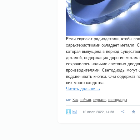
Если скупают радиодетали, чтобы пол
характеристиками обладает металл. С
которая выпущена в период существов
деталей, содержащих дорогие металлы
сохранилось наличие световых диодо
производителями. Светодиоды могут б
подсвечивать кнопки. Они содержат 
них много сходства.
Читать дальше →
Как
,
сейчас
,
скупают
,
светодиоды
kot
12 июля 2022, 14:58