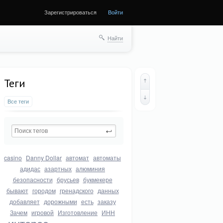
Зарегистрироваться
Войти
Найти
Теги
Все теги
casino
Danny Dollar
автомат
автоматы
адидас
азартных
алюминия
безопасности
брусьев
букмекере
бывают
городом
гренадского
данных
добавляет
дорожными
есть
заказу
Зачем
игровой
Изготовление
ИНН