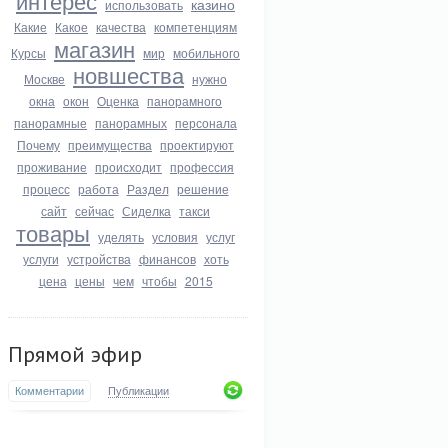
интерес
казино
использовать
Какие
Какое
качества
компетенциям
магазин
Курсы
мир
мобильного
новшества
Москве
нужно
окна
окон
Оценка
панорамного
панорамные
панорамных
персонала
Почему
преимущества
проектируют
проживание
происходит
профессия
процесс
работа
Раздел
решение
сайт
сейчас
Сиделка
такси
товары
уделять
условия
услуг
услуги
устройства
финансов
хоть
цена
цены
чем
чтобы
2015
Прямой эфир
Комментарии
Публикации