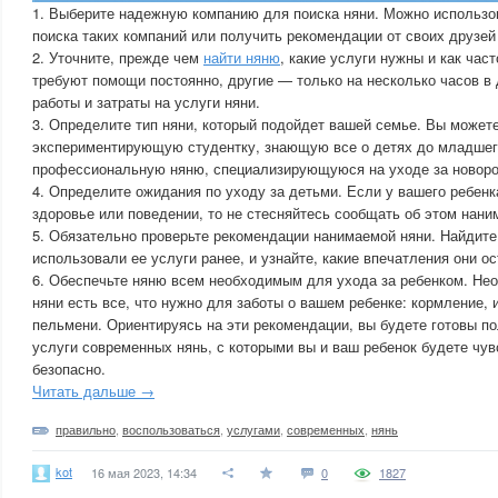
1. Выберите надежную компанию для поиска няни. Можно использо
поиска таких компаний или получить рекомендации от своих друзей
2. Уточните, прежде чем
найти няню
, какие услуги нужны и как час
требуют помощи постоянно, другие — только на несколько часов в 
работы и затраты на услуги няни.
3. Определите тип няни, который подойдет вашей семье. Вы может
экспериментирующую студентку, знающую все о детях до младшего
профессиональную няню, специализирующуюся на уходе за новор
4. Определите ожидания по уходу за детьми. Если у вашего ребенка
здоровье или поведении, то не стесняйтесь сообщать об этом нани
5. Обязательно проверьте рекомендации нанимаемой няни. Найдите
использовали ее услуги ранее, и узнайте, какие впечатления они ос
6. Обеспечьте няню всем необходимым для ухода за ребенком. Нео
няни есть все, что нужно для заботы о вашем ребенке: кормление, и
пельмени. Ориентируясь на эти рекомендации, вы будете готовы п
услуги современных нянь, с которыми вы и ваш ребенок будете чув
безопасно.
Читать дальше →
правильно
,
воспользоваться
,
услугами
,
современных
,
нянь
kot
16 мая 2023, 14:34
0
1827