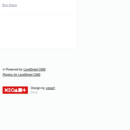
Все блоги
© Powered by
LiveStreet CMS
Plugins for LiveStreet CMS
Design by
xeoart
2012