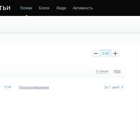
тьи
Топики
Блоги
Люди
Активность
0.00
О блоге
RSS
TOP
Просматриваемые
За 7 дней