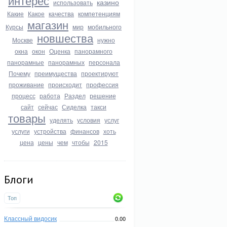
интерес
казино
использовать
Какие
Какое
качества
компетенциям
магазин
Курсы
мир
мобильного
новшества
Москве
нужно
окна
окон
Оценка
панорамного
панорамные
панорамных
персонала
Почему
преимущества
проектируют
проживание
происходит
профессия
процесс
работа
Раздел
решение
сайт
сейчас
Сиделка
такси
товары
уделять
условия
услуг
услуги
устройства
финансов
хоть
цена
цены
чем
чтобы
2015
Блоги
Топ
Классный видосик
0.00