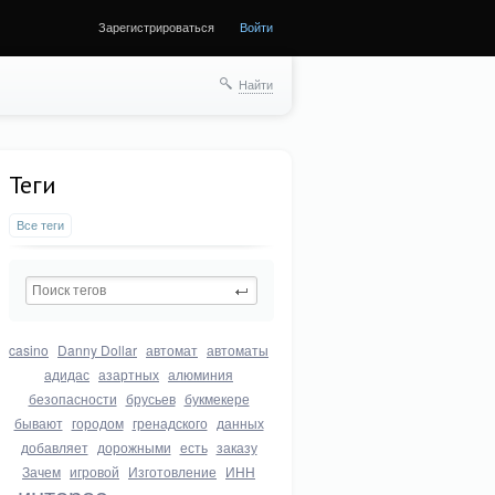
Зарегистрироваться
Войти
Найти
Теги
Все теги
casino
Danny Dollar
автомат
автоматы
адидас
азартных
алюминия
безопасности
брусьев
букмекере
бывают
городом
гренадского
данных
добавляет
дорожными
есть
заказу
Зачем
игровой
Изготовление
ИНН