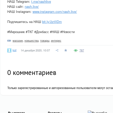
НАШ Telegram:
t.me/nashlive
НАШ сайт:
nash.live/
НАШ Instagram:
www.instagram.com/nash.live/
Подпишитесь на НАШ
bit.ly/2ztIIDm
#Мирошник #ТКГ #Донбасс #НАШ #Новости
магазин
,
новшества
,
товары
,
интерес
kot
14 декабря 2020, 10:07
787
0
комментариев
Только зарегистрированные и авторизованные пользователи могут оста
Вы можете
Разделы