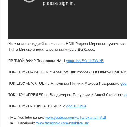
На связи со студией телеканала НАШ Родион Мирошник, участник 
ТКГ в Минске о восстановлении мира в Донбассе.
ПРЯМОЙ ЭФИР Телеканал НАШ
youtu.be/ErX-LbZW-zE
ТОК-ШОУ «МАРАФОН» с Артемом Никифоровым и Ольгой Еремей:
ТОК-ШОУ «ВАЖНОЕ» с Ангелиной Пичик и Максом Назаровым:
goo
ТОК-ШОУ «ПРЕДЕЛ» с Владимиром Полуевим и Анной Степанец:
g
ТОК-ШОУ «ПЯТНИЦА. ВЕЧЕР »:
goo.su/3d0e
НАШ YouTube-канал:
www.youtube.com/c/ТелеканалНАШ
НАШ Facebook:
www.facebook.com/nashlive.ua/