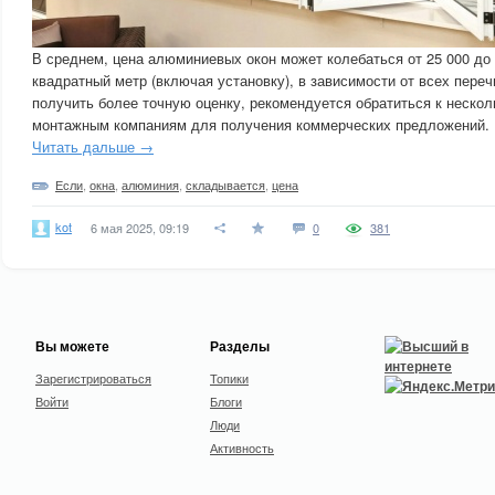
В среднем, цена алюминиевых окон может колебаться от 25 000 до 
квадратный метр (включая установку), в зависимости от всех пере
получить более точную оценку, рекомендуется обратиться к неско
монтажным компаниям для получения коммерческих предложений.
Читать дальше →
Если
,
окна
,
алюминия
,
складывается
,
цена
kot
6 мая 2025, 09:19
0
381
Вы можете
Разделы
Зарегистрироваться
Топики
Войти
Блоги
Люди
Активность