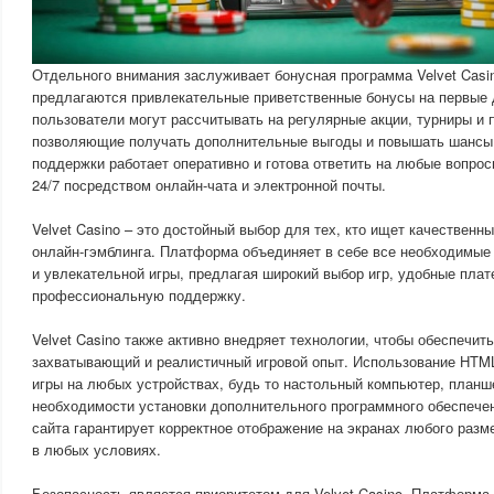
Отдельного внимания заслуживает бонусная программа Velvet Casi
предлагаются привлекательные приветственные бонусы на первые 
пользователи могут рассчитывать на регулярные акции, турниры и
позволяющие получать дополнительные выгоды и повышать шансы
поддержки работает оперативно и готова ответить на любые вопро
24/7 посредством онлайн-чата и электронной почты.
Velvet Casino – это достойный выбор для тех, кто ищет качественн
онлайн-гэмблинга. Платформа объединяет в себе все необходимы
и увлекательной игры, предлагая широкий выбор игр, удобные пла
профессиональную поддержку.
Velvet Casino также активно внедряет технологии, чтобы обеспечит
захватывающий и реалистичный игровой опыт. Использование HTML
игры на любых устройствах, будь то настольный компьютер, планш
необходимости установки дополнительного программного обеспече
сайта гарантирует корректное отображение на экранах любого разм
в любых условиях.
Безопасность является приоритетом для Velvet Casino. Платформа