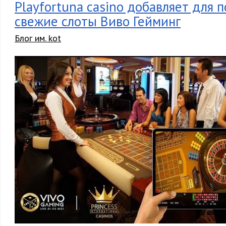
Playfortuna casino добавляет для 
свежие слоты Виво Гейминг
Блог им. kot