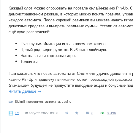
Каждый слот можно опробовать на портале онлайн-казино Pin-Up. С
демонстрационном режиме, в которых можно понять правила, упр
каждого автомата. После хорошей разминки вы можете начать игра
денежные средства и выиграть реальные суммы. Устали от автомат
ещё куча развлечений:
Live-крупье. Имитация игры в наземном казино.
Целый ряд видов рулеток. Выберите любимую.
Настольные и карточные игры.
Телеигры.
Нам кажется, что новые автоматы от Слотмилл удачно дополнят иг
казино Pin-Up и привлекут внимание гостей превосходной графикой
ближайшем будущем не пропустите выгодные акции и бонусные под
Читать дальше →
Slotmill
,
презентует
,
автоматы
,
casino
kot
18 августа 2022, 09:00
0
38196