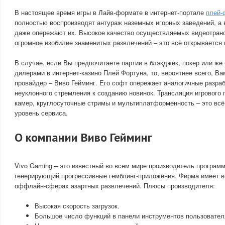
В настоящее время игры в Лайв-формате в интернет-портале
плей-
полностью воспроизводят антураж наземных игорных заведений, а 
даже опережают их. Высокое качество осуществляемых видеотранс
огромное изобилие знаменитых развлечений – это всё открывается 
В случае, если Вы предпочитаете партии в блэкджек, покер или же
дилерами в интернет-казино Плей Фортуна, то, вероятнее всего, В
провайдер – Виво Гейминг. Его софт опережает аналогичные разраб
неуклонного стремления к созданию новинок. Трансляция игрового 
камер, круглосуточные стримы и мультиплатформенность – это всё
уровень сервиса.
О компании Виво Гейминг
Vivo Gaming – это известный во всем мире производитель программ
генерирующий прогрессивные гемблинг-приложения. Фирма имеет в
оффлайн-сферах азартных развлечений. Плюсы производителя:
Высокая скорость загрузок.
Большое число функций в панели инструментов пользовател