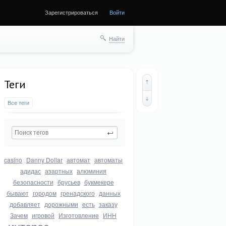
Зарегистрироваться
Войти
Найти
Теги
Все теги
casino
Danny Dollar
автомат
автоматы
адидас
азартных
алюминия
безопасности
брусьев
букмекере
бывают
городом
гренадского
данных
добавляет
дорожными
есть
заказу
Зачем
игровой
Изготовление
ИНН