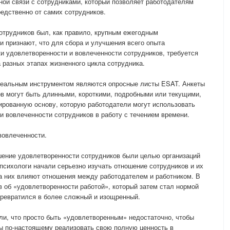
ной связи с сотрудниками, который позволяет работодателям
редственно от самих сотрудников.
отрудников был, как правило, крупным ежегодным
и признают, что для сбора и улучшения всего опыта
ки удовлетворенности и вовлеченности сотрудников, требуется
 разных этапах жизненного цикла сотрудника.
деальным инструментом являются опросные листы ESAT. Анкеты
в могут быть длинными, короткими, подробными или текущими,
ированную основу, которую работодатели могут использовать
и вовлеченности сотрудников в работу с течением времени.
вовлеченности.
шение удовлетворенности сотрудников были целью организаций
а психологи начали серьезно изучать отношение сотрудников и их
 на них влияют отношения между работодателем и работником. В
в об «удовлетворенности работой», который затем стал нормой
превратился в более сложный и изощренный.
ли, что просто быть «удовлетворенным» недостаточно, чтобы
бы по-настоящему реализовать свою полную ценность в