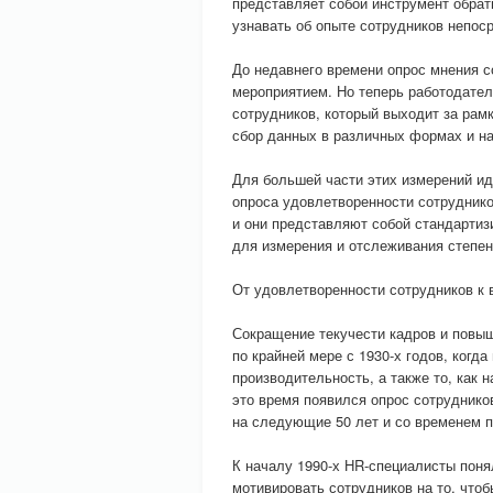
представляет собой инструмент обрат
узнавать об опыте сотрудников непос
До недавнего времени опрос мнения с
мероприятием. Но теперь работодател
сотрудников, который выходит за рам
сбор данных в различных формах и на
Для большей части этих измерений и
опроса удовлетворенности сотруднико
и они представляют собой стандартиз
для измерения и отслеживания степен
От удовлетворенности сотрудников к 
Сокращение текучести кадров и повы
по крайней мере с 1930-х годов, когд
производительность, а также то, как
это время появился опрос сотруднико
на следующие 50 лет и со временем 
К началу 1990-х HR-специалисты поня
мотивировать сотрудников на то, что