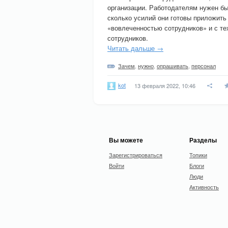
организации. Работодателям нужен бы
сколько усилий они готовы приложить 
«вовлеченностью сотрудников» и с те
сотрудников.
Читать дальше →
Зачем
,
нужно
,
опрашивать
,
персонал
kot
13 февраля 2022, 10:46
Вы можете
Разделы
Зарегистрироваться
Топики
Войти
Блоги
Люди
Активность